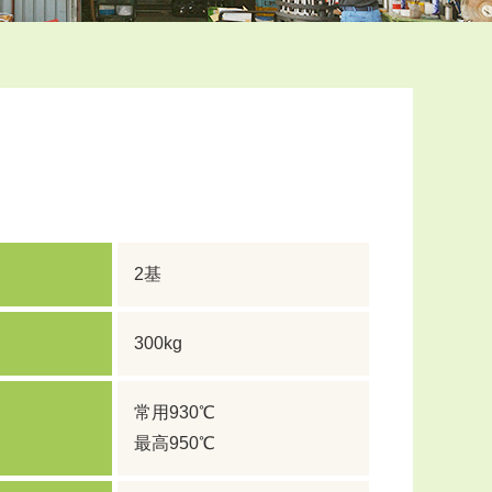
2基
300kg
常用930℃
最高950℃