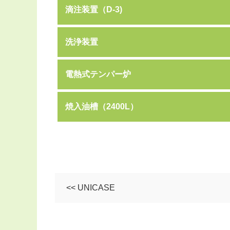
滴注装置（D-3)
洗浄装置
電熱式テンパー炉
焼入油槽（2400L）
<< UNICASE