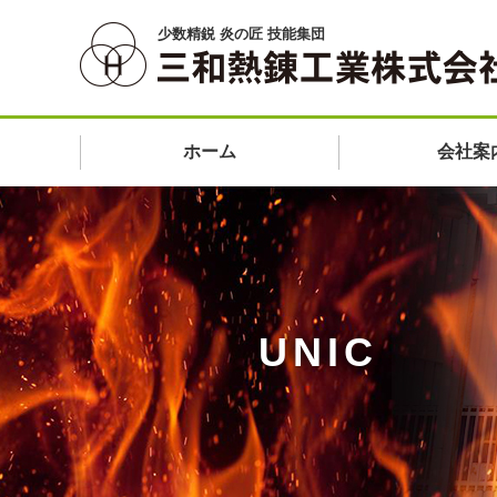
少数精鋭 炎の匠 技能集団
ホーム
会社案
UNIC